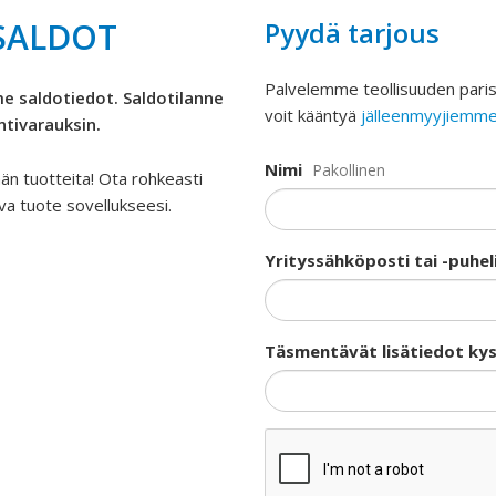
SALDOT
Pyydä tarjous
Palvelemme teollisuuden paris
e saldotiedot. Saldotilanne
voit kääntyä
jälleenmyyjiemm
ntivarauksin.
Nimi
Pakollinen
n tuotteita! Ota rohkeasti
a tuote sovellukseesi.
Yrityssähköposti tai -puhe
Täsmentävät lisätiedot ky