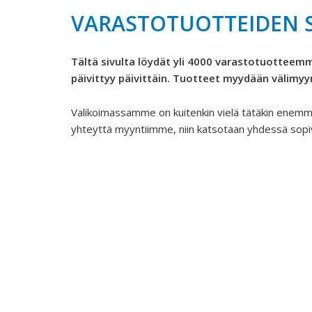
VARASTOTUOTTEIDEN 
Tältä sivulta löydät yli 4000 varastotuotteemm
päivittyy päivittäin. Tuotteet myydään välimyy
Valikoimassamme on kuitenkin vielä tätäkin enemmä
yhteyttä myyntiimme, niin katsotaan yhdessä sopiv