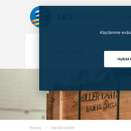
REFE
Käytämme eväste
TUOTTEET
KOKONAIS
Hylkää 
Etusivu
Varastosaldot