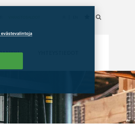
TI
VARASTOSALDOT
FI
EN
evästevalintoja
PANKKI
YHTEYSTIEDOT