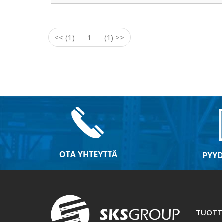
<< (1)
1
(1) >>
TUOTT