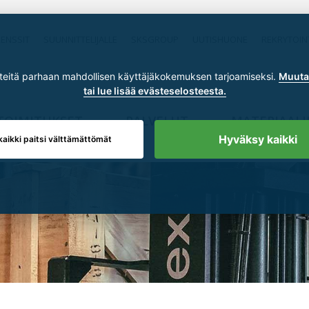
RENSSIT
SUUNNITTELIJALLE
SKSGROUP
UUTISHUONE
REKRYTOIN
itä parhaan mahdollisen käyttäjäkokemuksen tarjoamiseksi.
Muuta 
tai lue lisää evästeselosteesta.
TOIMITUKSET
PALVELUT
MATERIAALI
Hyväksy kaikki
kaikki paitsi välttämättömät