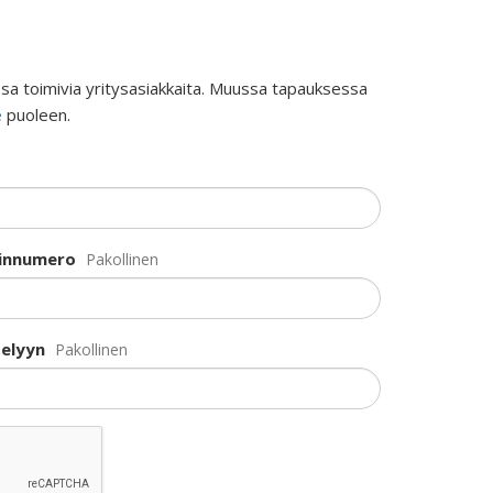
sa toimivia yritysasiakkaita. Muussa tapauksessa
e
puoleen.
linnumero
Pakollinen
selyyn
Pakollinen