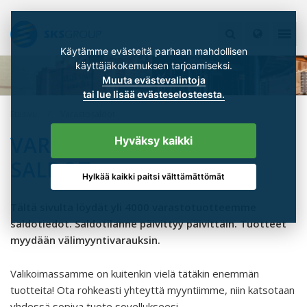
Käytämme evästeitä parhaan mahdollisen
käyttäjäkokemuksen tarjoamiseksi.
Muuta evästevalintoja
tai lue lisää evästeselosteesta.
Etusivu
Varastosaldot
VARASTOTUOTTEIDEN
Hyväksy kaikki
SALDOT
Hylkää kaikki paitsi välttämättömät
Tältä sivulta löydät yli 4000 varastotuotteemme
saldotiedot. Saldotilanne päivittyy päivittäin. Tuotteet
myydään välimyyntivarauksin.
Valikoimassamme on kuitenkin vielä tätäkin enemmän
tuotteita! Ota rohkeasti yhteyttä myyntiimme, niin katsotaan
yhdessä sopiva tuote sovellukseesi.