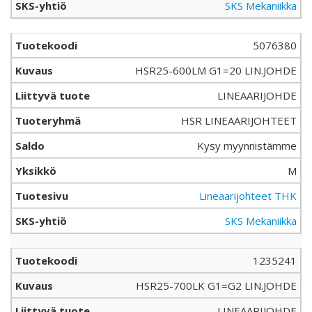
SKS Mekaniikka
5076380
HSR25-600LM G1=20 LIN.JOHDE
LINEAARIJOHDE
HSR LINEAARIJOHTEET
Kysy myynnistämme
M
Lineaarijohteet THK
SKS Mekaniikka
1235241
HSR25-700LK G1=G2 LIN.JOHDE
LINEAARIJOHDE