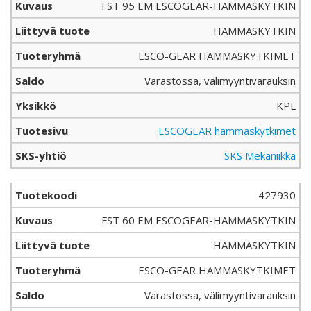
FST 95 EM ESCOGEAR-HAMMASKYTKIN
HAMMASKYTKIN
ESCO-GEAR HAMMASKYTKIMET
Varastossa, välimyyntivarauksin
KPL
ESCOGEAR hammaskytkimet
SKS Mekaniikka
427930
FST 60 EM ESCOGEAR-HAMMASKYTKIN
HAMMASKYTKIN
ESCO-GEAR HAMMASKYTKIMET
Varastossa, välimyyntivarauksin