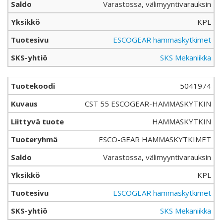
Varastossa, välimyyntivarauksin
KPL
ESCOGEAR hammaskytkimet
SKS Mekaniikka
5041974
CST 55 ESCOGEAR-HAMMASKYTKIN
HAMMASKYTKIN
ESCO-GEAR HAMMASKYTKIMET
Varastossa, välimyyntivarauksin
KPL
ESCOGEAR hammaskytkimet
SKS Mekaniikka