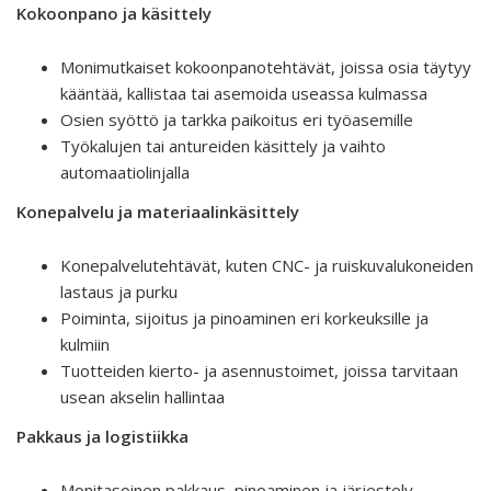
Kokoonpano ja käsittely
Monimutkaiset kokoonpanotehtävät, joissa osia täytyy
kääntää, kallistaa tai asemoida useassa kulmassa
Osien syöttö ja tarkka paikoitus eri työasemille
Työkalujen tai antureiden käsittely ja vaihto
automaatiolinjalla
Konepalvelu ja materiaalinkäsittely
Konepalvelutehtävät, kuten CNC- ja ruiskuvalukoneiden
lastaus ja purku
Poiminta, sijoitus ja pinoaminen eri korkeuksille ja
kulmiin
Tuotteiden kierto- ja asennustoimet, joissa tarvitaan
usean akselin hallintaa
Pakkaus ja logistiikka
Monitasoinen pakkaus, pinoaminen ja järjestely