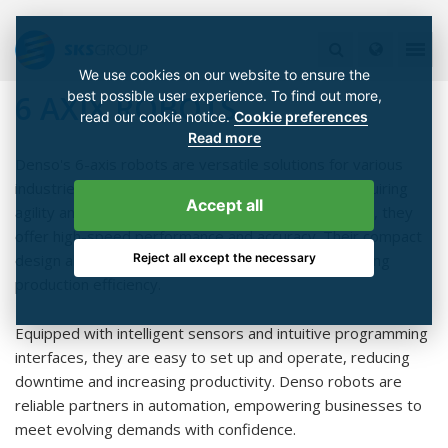
We use cookies on our website to ensure the
best possible user experience. To find out more,
6 AXIX ROBOTS
read our cookie notice.
Cookie preferences
Read more
Denso's 6-axis robots are versatile solutions for various
industries. These robots excel in complex tasks requiring
Accept all
agility and precision. With advanced control systems, they
offer high-speed performance and accuracy. Their compact
Reject all except the necessary
design allows integration into tight spaces, maximizing
production efficiency.
Equipped with intelligent sensors and intuitive programming
interfaces, they are easy to set up and operate, reducing
downtime and increasing productivity. Denso robots are
reliable partners in automation, empowering businesses to
meet evolving demands with confidence.