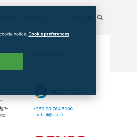
WSROOM
RECRUITMENT
FI
EN
 cookie notice.
Cookie preferences
 BANK
CONTACTS
ve
igh-
+358 20 764 5000
control@sks.fi
and-