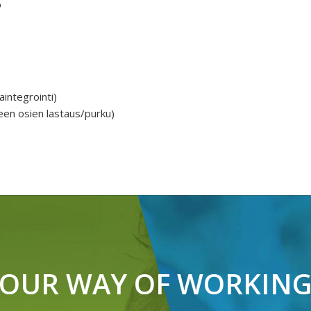
o
aintegrointi)
en osien lastaus/purku)
OUR WAY OF WORKIN