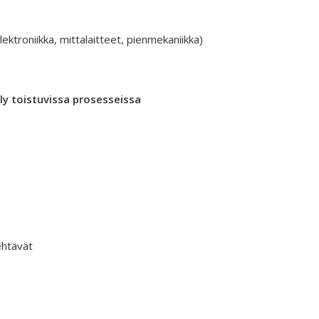
troniikka, mittalaitteet, pienmekaniikka)
tely toistuvissa prosesseissa
ehtävät