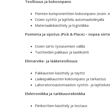
Teollisuus ja kokoonpano
Pienten komponenttien kokoonpano (esim. elek
Osien syöttö ja lajittelu automaatiolinjalla
Materiaalinkäsittely ja logistiikka
Poiminta ja sijoitus (Pick & Place) – nopea siir
Osien siirto työasemien välillä
Tuotteiden pakkaus ja laatikointi
Elintarvike- ja lääketeollisuus
Pakkausten käsittely ja täyttö
Lääkepakkausten kokoonpano ja tarkastus
Laboratorioautomaation syöttö- ja lajittelut
Elektroniikka ja tarkkuustekniikka
Piirikorttien käsittely ja testaus