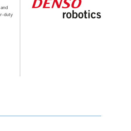
 and
er-duty