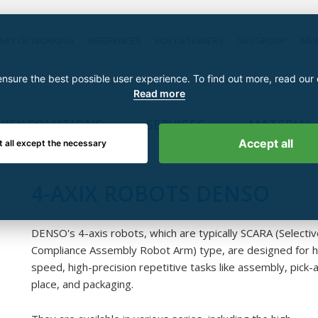
WAY OF WORKING
REFERENCES
FOR DESIGNERS
SKSGROUP
NE
nsure the best possible user experience. To find out more, read our
Read more
KEY SOLUTIONS
SERVICES
MATERIAL
Accept all
t all except the necessary
4-AXIX ROBOTS DENSO
DENSO's 4-axis robots, which are typically SCARA (Selecti
Compliance Assembly Robot Arm) type, are designed for h
speed, high-precision repetitive tasks like assembly, pick-
place, and packaging.